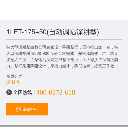
1LFT-175+50(自动调幅深耕型)
特大型深耕犁由我公司独家设计降阻犁壁，国内推出第一台，特
大型深耕犁耕深800-900m,分二次完成，先次浅翻使上层土壤直
接扣入下层，主犁体后深翻完成整个作业，大大减少了深耕的阻
力。犁壁采用降阻设计，摩擦力减小，降低油耗，提高工作效
率，出土更顺畅。
所属分类
深 耕 犁
400-0378-618
全国热线：

获取报价